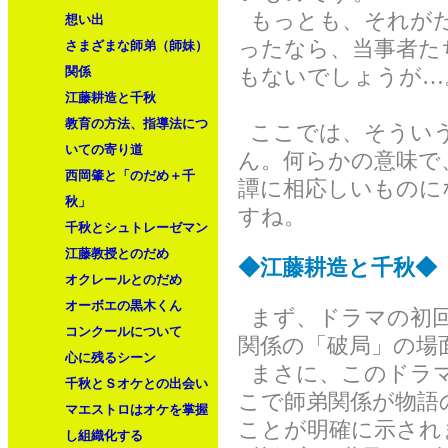
もっとも、それがた
想い出
ったなら、当事者た
さまざまな師弟（師妹）
関係
もないでしょうが…
江藤耕造と千秋
教育の方法、指導法につ
ここでは、そういう
いての寄り道
ん。何らかの意味で
西岡肇と「のだめ＋千
譚に相応しいものに
秋」
すね。
千秋とシュトレーゼマン
江藤教授とのだめ
◆江藤耕造と千秋◆
オクレールとのだめ
オーボエの黒木くん
まず、ドラマの初回
コンクールについて
関係の「破局」の場
心に残るシーン
まさに、このドラ
千秋とＳオケとの出会い
こで師弟関係が物語
マエストロはオケを掌握
ことが明確に示され
し組織化する