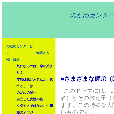
のだめカンター
のだめカンタービ
レ 物語と人
物 目次
気になるのは、恋の始ま
り？
■さまざまな師弟（
才能は受け入れたが、女
性としては
このドラマには、い
のだめの変化
者）とその教え子（
自立した女性の姿
ます。この特殊な人
タダモノではない、中華
いものです。
屋のオヤジ