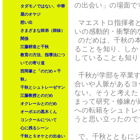
の出会い」の場面で
タダモノではない、中華
屋のオヤジ
マエストロ指揮者と
想い出
いの感動的・衝撃的
さまざまな師弟（師妹）
関係
のだめは、千秋の本
江藤耕造と千秋
ることを知り、しか
教育の方法、指導法につ
していることも知り
いての寄り道
西岡肇と「のだめ＋千
千秋が学部を卒業す
秋」
合いや人脈があるヨ
千秋とシュトレーゼマン
ない。そうと考えた
江藤教授とのだめ
まって研究・修練が
オクレールとのだめ
への転籍をシュトレ
オーボエの黒木くん
うと思い立ったので
コンクールについて
心に残るシーン
で、千秋とともにシ
千秋とＳオケとの出会い