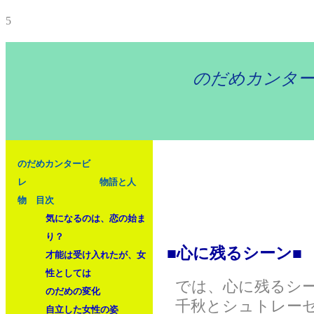
5
のだめカンター
のだめカンタービ
レ 物語と人
物 目次
気になるのは、恋の始ま
り？
■心に残るシーン■
才能は受け入れたが、女
性としては
では、心に残るシー
のだめの変化
千秋とシュトレーゼ
自立した女性の姿